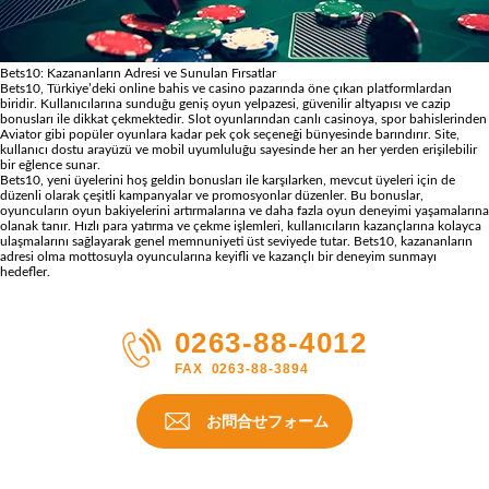
Bets10: Kazananların Adresi ve Sunulan Fırsatlar
Bets10, Türkiye’deki online bahis ve casino pazarında öne çıkan platformlardan
biridir. Kullanıcılarına sunduğu geniş oyun yelpazesi, güvenilir altyapısı ve cazip
bonusları ile dikkat çekmektedir. Slot oyunlarından canlı casinoya, spor bahislerinden
Aviator gibi popüler oyunlara kadar pek çok seçeneği bünyesinde barındırır. Site,
kullanıcı dostu arayüzü ve mobil uyumluluğu sayesinde her an her yerden erişilebilir
bir eğlence sunar.
Bets10, yeni üyelerini hoş geldin bonusları ile karşılarken, mevcut üyeleri için de
düzenli olarak çeşitli kampanyalar ve promosyonlar düzenler. Bu bonuslar,
oyuncuların oyun bakiyelerini artırmalarına ve daha fazla oyun deneyimi yaşamalarına
olanak tanır. Hızlı para yatırma ve çekme işlemleri, kullanıcıların kazançlarına kolayca
ulaşmalarını sağlayarak genel memnuniyeti üst seviyede tutar. Bets10, kazananların
adresi olma mottosuyla oyuncularına keyifli ve kazançlı bir deneyim sunmayı
hedefler.
0263-88-4012
FAX
0263-88-3894
お問合せフォーム