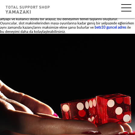
Heyecan Verici Oyun Dünyasında Kazanma Fırsatları
Kumar oyunları dünyası, sunduğu heyecan ve kazanç potansiyeli ile milyonlarca
insanı cezbetmektedir. Bu dinamik ortamda, oyunculara en iyi deneyimi sunmayı
hedefleyen platformlar, çeşitli ödüller ve bonuslarla dikkat çekmektedir. Güvenilir bir
altyapı ve kullanıcı dostu bir arayüz, bu deneyimin temel taşlarını oluşturur.
Oyuncular, slot makinelerinden masa oyunlarına kadar geniş bir yelpazede eğlenirken
aynı zamanda kazançlarını maksimize etme şansı bulurlar ve
bets10 guncel adres
ile
bu deneyimi daha da kolaylaştırabilirsiniz.