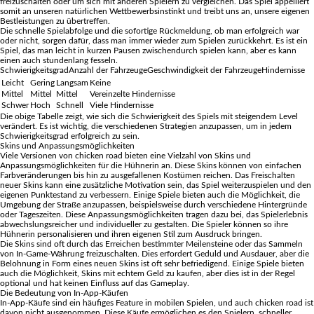
freizuschalten oder um sich mit anderen Spielern zu vergleichen. Das Spiel appelliert
somit an unseren natürlichen Wettbewerbsinstinkt und treibt uns an, unsere eigenen
Bestleistungen zu übertreffen.
Die schnelle Spielabfolge und die sofortige Rückmeldung, ob man erfolgreich war
oder nicht, sorgen dafür, dass man immer wieder zum Spielen zurückkehrt. Es ist ein
Spiel, das man leicht in kurzen Pausen zwischendurch spielen kann, aber es kann
einen auch stundenlang fesseln.
SchwierigkeitsgradAnzahl der FahrzeugeGeschwindigkeit der FahrzeugeHindernisse
Leicht
Gering
Langsam
Keine
Mittel
Mittel
Mittel
Vereinzelte Hindernisse
Schwer
Hoch
Schnell
Viele Hindernisse
Die obige Tabelle zeigt, wie sich die Schwierigkeit des Spiels mit steigendem Level
verändert. Es ist wichtig, die verschiedenen Strategien anzupassen, um in jedem
Schwierigkeitsgrad erfolgreich zu sein.
Skins und Anpassungsmöglichkeiten
Viele Versionen von chicken road bieten eine Vielzahl von Skins und
Anpassungsmöglichkeiten für die Hühnerin an. Diese Skins können von einfachen
Farbveränderungen bis hin zu ausgefallenen Kostümen reichen. Das Freischalten
neuer Skins kann eine zusätzliche Motivation sein, das Spiel weiterzuspielen und den
eigenen Punktestand zu verbessern. Einige Spiele bieten auch die Möglichkeit, die
Umgebung der Straße anzupassen, beispielsweise durch verschiedene Hintergründe
oder Tageszeiten. Diese Anpassungsmöglichkeiten tragen dazu bei, das Spielerlebnis
abwechslungsreicher und individueller zu gestalten. Die Spieler können so ihre
Hühnerin personalisieren und ihren eigenen Stil zum Ausdruck bringen.
Die Skins sind oft durch das Erreichen bestimmter Meilensteine oder das Sammeln
von In-Game-Währung freizuschalten. Dies erfordert Geduld und Ausdauer, aber die
Belohnung in Form eines neuen Skins ist oft sehr befriedigend. Einige Spiele bieten
auch die Möglichkeit, Skins mit echtem Geld zu kaufen, aber dies ist in der Regel
optional und hat keinen Einfluss auf das Gameplay.
Die Bedeutung von In-App-Käufen
In-App-Käufe sind ein häufiges Feature in mobilen Spielen, und auch chicken road ist
davon nicht ausgenommen. Diese Käufe ermöglichen es den Spielern, schneller