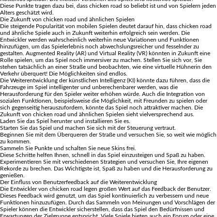
Diese Punkte tragen dazu bei, dass chicken road so beliebt ist und von Spielern jeden
Alters geschätzt wird.
Die Zukunft von chicken road und ähnlichen Spielen
Die steigende Popularität von mobilen Spielen deutet darauf hin, dass chicken road
und ähnliche Spiele auch in Zukunft weiterhin erfolgreich sein werden. Die
Entwickler werden wahrscheinlich weiterhin neue Variationen und Funktionen
hinzufügen, um das Spielerlebnis noch abwechslungsreicher und fesselnder zu
gestalten. Augmented Reality (AR) und Virtual Reality (VR) könnten in Zukunft eine
Rolle spielen, um das Spiel noch immersiver zu machen. Stellen Sie sich vor, Sie
stehen tatsächlich an einer Straße und beobachten, wie eine virtuelle Hühnerin den
Verkehr überquert! Die Möglichkeiten sind endlos.
Die Weiterentwicklung der künstlichen Intelligenz (KI) könnte dazu führen, dass die
Fahrzeuge im Spiel intelligenter und unberechenbarer werden, was die
Herausforderung für den Spieler weiter erhöhen würde. Auch die Integration von
sozialen Funktionen, beispielsweise die Möglichkeit, mit Freunden zu spielen oder
sich gegenseitig herauszufordern, könnte das Spiel noch attraktiver machen. Die
Zukunft von chicken road und ähnlichen Spielen sieht vielversprechend aus.
Laden Sie das Spiel herunter und installieren Sie es.
Starten Sie das Spiel und machen Sie sich mit der Steuerung vertraut.
Beginnen Sie mit dem Überqueren der Straße und versuchen Sie, so weit wie möglich
zu kommen.
Sammeln Sie Punkte und schalten Sie neue Skins frei.
Diese Schritte helfen Ihnen, schnell in das Spiel einzusteigen und Spaß zu haben.
Experimentieren Sie mit verschiedenen Strategien und versuchen Sie, Ihre eigenen
Rekorde zu brechen. Das Wichtigste ist, Spaß zu haben und die Herausforderung zu
genießen.
Der Einfluss von Benutzerfeedback auf die Weiterentwicklung
Die Entwickler von chicken road legen großen Wert auf das Feedback der Benutzer.
Dieses Feedback wird genutzt, um das Spiel kontinuierlich zu verbessern und neue
Funktionen hinzuzufügen. Durch das Sammeln von Meinungen und Vorschlägen der
Spieler können die Entwickler sicherstellen, dass das Spiel den Bedürfnissen und
Erwartungen der Zielgruppe entspricht. Viele Spiele bieten auch ein Forum oder eine