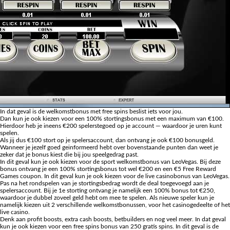
In dat geval is de welkomstbonus met free spins beslist iets voor jou.
Dan kun je ook kiezen voor een 100% stortingsbonus met een maximum van €100.
Hierdoor heb je ineens €200 spelerstegoed op je account — waardoor je uren kunt
spelen.
Als jij dus €100 stort op je spelersaccount, dan ontvang je ook €100 bonusgeld.
Wanneer je jezelf goed geinformeerd hebt over bovenstaande punten dan weet je
zeker dat je bonus kiest die bij jou speelgedrag past.
In dit geval kun je ook kiezen voor de sport welkomstbonus van LeoVegas. Bij deze
bonus ontvang je een 100% stortingsbonus tot wel €200 en een €5 Free Reward
Games coupon. In dit geval kun je ook kiezen voor de live casinobonus van LeoVegas.
Pas na het rondspelen van je stortingsbedrag wordt de deal toegevoegd aan je
spelersaccount. Bij je 1e storting ontvang je namelijk een 100% bonus tot €250,
waardoor je dubbel zoveel geld hebt om mee te spelen. Als nieuwe speler kun je
namelijk kiezen uit 2 verschillende welkomstbonussen, voor het casinogedeelte of het
live casino.
Denk aan profit boosts, extra cash boosts, betbuilders en nog veel meer. In dat geval
kun je ook kiezen voor een free spins bonus van 250 gratis spins. In dit geval is de