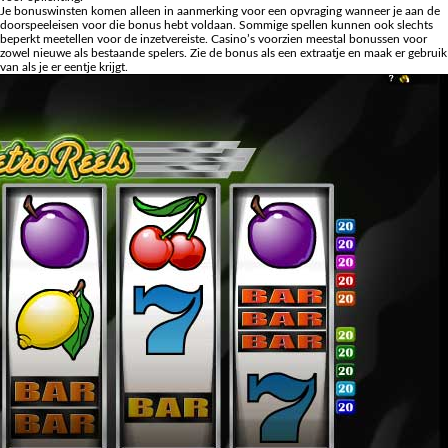
Je bonuswinsten komen alleen in aanmerking voor een opvraging wanneer je aan de
doorspeeleisen voor die bonus hebt voldaan. Sommige spellen kunnen ook slechts
beperkt meetellen voor de inzetvereiste. Casino’s voorzien meestal bonussen voor
zowel nieuwe als bestaande spelers. Zie de bonus als een extraatje en maak er gebruik
van als je er eentje krijgt.