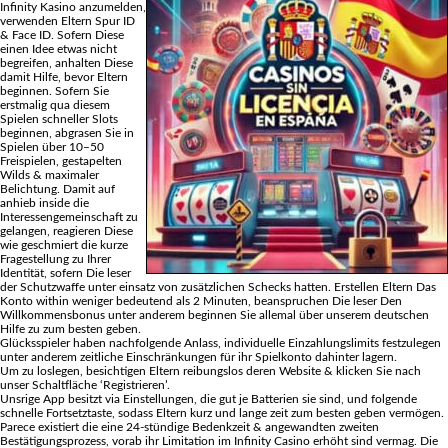
Infinity Kasino anzumelden,
verwenden Eltern Spur ID
& Face ID. Sofern Diese
einen Idee etwas nicht
begreifen, anhalten Diese
damit Hilfe, bevor Eltern
beginnen. Sofern Sie
erstmalig qua diesem
Spielen schneller Slots
beginnen, abgrasen Sie in
Spielen über 10–50
Freispielen, gestapelten
Wilds & maximaler
Belichtung. Damit auf
anhieb inside die
Interessengemeinschaft zu
gelangen, reagieren Diese
wie geschmiert die kurze
Fragestellung zu Ihrer
Identität, sofern Die leser
der Schutzwaffe unter einsatz von zusätzlichen Schecks hatten. Erstellen Eltern Das
Konto within weniger bedeutend als 2 Minuten, beanspruchen Die leser Den
Willkommensbonus unter anderem beginnen Sie allemal über unserem deutschen
Hilfe zu zum besten geben.
Glücksspieler haben nachfolgende Anlass, individuelle Einzahlungslimits festzulegen
unter anderem zeitliche Einschränkungen für ihr Spielkonto dahinter lagern.
Um zu loslegen, besichtigen Eltern reibungslos deren Website & klicken Sie nach
unser Schaltfläche ‘Registrieren’.
Unsrige App besitzt via Einstellungen, die gut je Batterien sie sind, und folgende
schnelle Fortsetztaste, sodass Eltern kurz und lange zeit zum besten geben vermögen.
Parece existiert die eine 24-stündige Bedenkzeit & angewandten zweiten
Bestätigungsprozess, vorab ihr Limitation im Infinity Casino erhöht sind vermag. Die