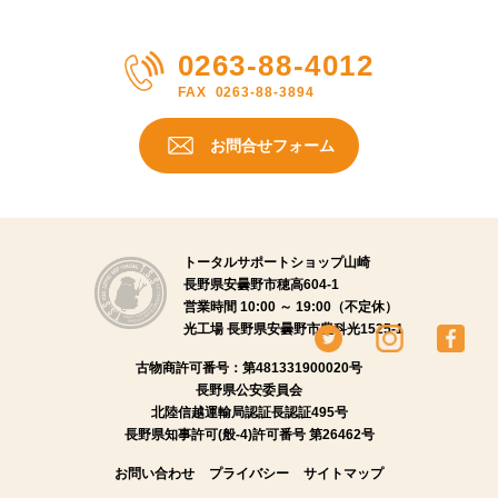
0263-88-4012
FAX
0263-88-3894
お問合せフォーム
トータルサポートショップ山崎
長野県安曇野市穂高604-1
営業時間 10:00 ～ 19:00（不定休）
光工場 長野県安曇野市豊科光1525-1
古物商許可番号：
第481331900020号
長野県公安委員会
北陸信越運輸局認証長認証495号
長野県知事許可(般-4)許可番号 第26462号
お問い合わせ
プライバシー
サイトマップ