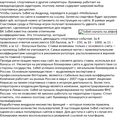
карточные, спортивные и другие симуляторы. Букмекер работает на
международную аудиторию, поэтому линия содержит широкий выбор
спортивных дисциплин.
Чтобы скачать 1xBet на Андроид, перейдите в раздел «Мобильные
приложения» на сайте и нажмите на ссылку. Затем на смартфон будет загружен
файл apk, который нужно установить по инструкции на сайте. В рамках акций
Счастливая среда и Пятница игрок получает возможность удвоить свой
депозит, сделанный в определенные дни недели.
БК 1xBet известна своими отличными
коэффициентами. Это тотализатор, который
предлагает спрогнозировать двенадцать спортивных событий. За 8
правильных ответов начисляется 100 баллов, за 9 – 250, за 10 – 1000, за 11 –
5000, а за 12 – бонусные баллы. Ставки возможны только с основного счета —
а промокод 1xBet не учитывается. Самые важные матчи с привлекательными
коэффициентами находятся в рекламном ротаторе, расположенном в верхней
части главной страницы.
Пройдя регистрацию через наш сайт, вы сможете делать ставки, используя все
бонусы от. Несмотря на регулярные блокировки сайта и другие препятствия со
стороны государства, 1xBet успешно конкурирует с легальными букмекерами в
России. Основным преимуществом — выделяемым экспертами и
профессиональными бетторами, являются стабильно высокие коэффициенты.
Компания работает на рынках России и мира с 2007 года и имеет лицензию
Кюрасао на прием спортивных ставок и игорную деятельность. Более того,
оператором и владельцем бренда является компания, зарегистрированная на
Кипре в Лимассоле. 1xBet не прошла лицензирование по требованиям ФНС
России, что не позволяет ей законно работать на территории страны. Стоит
отметить, что именно поэтому сайт букмекера блокируется интернет-
провайдерами.
Разработчики внедрили множество функций — которые помогли привлечь
значительное количество пользователей. В настоящее время 1xBet считается
одним из самых популярных сайтов в мире. Для доступа к сайту в случае его
блокировки можно воспользоваться резервной ссылкой на платформу.