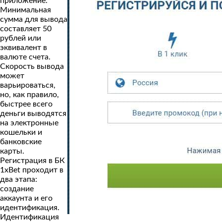
приложение.
Минимальная
сумма для вывода
составляет 50
рублей или
эквивалент в
валюте счета.
Скорость вывода
может
варьироваться,
но, как правило,
быстрее всего
деньги выводятся
на электронные
кошельки и
банковские
карты.
Регистрация в БК
1xBet проходит в
два этапа:
создание
аккаунта и его
идентификация.
Идентификация