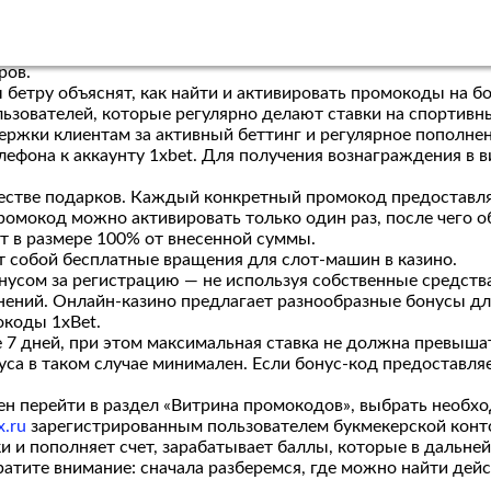
теля. По опыту можно сказать, что важно знать, что размер
кольку это связано с более высоким уровнем риска.
Затем н
ров.
бетру объяснят, как найти и активировать промокоды на бо
зователей, которые регулярно делают ставки на спортивны
жки клиентам за активный беттинг и регулярное пополнение
лефона к аккаунту 1xbet. Для получения вознаграждения в 
честве подарков. Каждый конкретный промокод предоставля
ромокод можно активировать только один раз, после чего 
т в размере 100% от внесенной суммы.
 собой бесплатные вращения для слот-машин в казино.
усом за регистрацию — не используя собственные средства
менений. Онлайн-казино предлагает разнообразные бонусы д
окоды 1xBet.
 7 дней, при этом максимальная ставка не должна превыша
са в таком случае минимален. Если бонус-код предоставляет
ен перейти в раздел «Витрина промокодов», выбрать необ
x.ru
зарегистрированным пользователем букмекерской конт
и и пополняет счет, зарабатывает баллы, которые в дальне
атите внимание: сначала разберемся, где можно найти дей