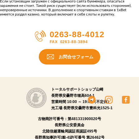
Если установщик загружен с официального сайта букмекера, опасаться
заражения не стоит. Такой риск существует (если использовать сторонние),
непроверенные источники. В дополнение к спортивным ставкам в 1xBet
имеется раздел казино, который включает в себя слоты и рулетку.
0263-88-4012
FAX
0263-88-3894
お問合せフォーム
トータルサポートショップ山崎
長野県安曇野市穂高604-1
営業時間 10:00 ～ 19:00（不定休）
光工場 長野県安曇野市豊科光1525-1
古物商許可番号：
第481331900020号
長野県公安委員会
北陸信越運輸局認証長認証495号
長野県知事許可(般-4)許可番号 第26462号