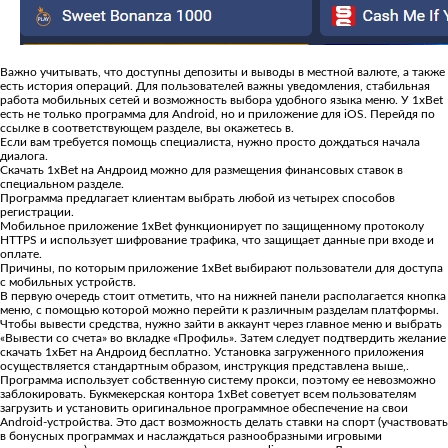
Важно учитывать, что доступны депозиты и выводы в местной валюте, а также
есть история операций. Для пользователей важны уведомления, стабильная
работа мобильных сетей и возможность выбора удобного языка меню. У 1xBet
есть не только программа для Android, но и приложение для iOS. Перейдя по
ссылке в соответствующем разделе, вы окажетесь в.
Если вам требуется помощь специалиста, нужно просто дождаться начала
диалога.
Скачать 1xBet на Андроид можно для размещения финансовых ставок в
специальном разделе.
Программа предлагает клиентам выбрать любой из четырех способов
регистрации.
Мобильное приложение 1xBet функционирует по защищенному протоколу
HTTPS и использует шифрование трафика, что защищает данные при входе и
оплате.
Причины, по которым приложение 1xBet выбирают пользователи для доступа
с мобильных устройств.
В первую очередь стоит отметить, что на нижней панели располагается кнопка
меню, с помощью которой можно перейти к различным разделам платформы.
Чтобы вывести средства, нужно зайти в аккаунт через главное меню и выбрать
«Вывести со счета» во вкладке «Профиль». Затем следует подтвердить желание
скачать 1хБет на Андроид бесплатно. Установка загруженного приложения
осуществляется стандартным образом, инструкция представлена выше,.
Программа использует собственную систему прокси, поэтому ее невозможно
заблокировать. Букмекерская контора 1xBet советует всем пользователям
загрузить и установить оригинальное программное обеспечение на свои
Android-устройства. Это даст возможность делать ставки на спорт (участвовать
в бонусных программах и наслаждаться разнообразными игровыми