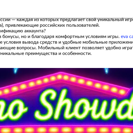
олю от ставок казино возвращает своим игрокам. Высокий п
 трендов (будущее онлайн-гемблинга в России выглядит мн
мых безопасных и лучших способов игры, отслеживайте изм
ссии — каждая из которых предлагает свой уникальный игро
), привлекающие российских пользователей.
рификацию аккаунта?
з бонусы, но и благодаря комфортным условиям игры.
eva c
ые условия вывода средств и удобные мобильные приложен
ающие вопросы. Мобильный клиент позволяет удобно играт
уникальные преимущества и особенности.