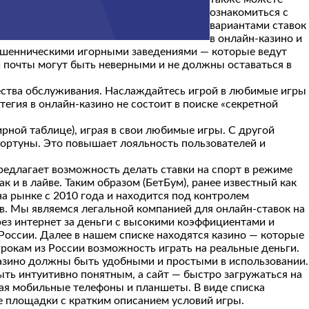
ознакомиться с
вариантами ставок
в онлайн-казино и
 мошенническими игорными заведениями — которые ведут
й почты могут быть неверными и не должны оставаться в
ества обслуживания. Наслаждайтесь игрой в любимые игры
егия в онлайн-казино не состоит в поиске «секретной
рной таблице), играя в свои любимые игры. С другой
 фортуны. Это повышает лояльность пользователей и
редлагает возможность делать ставки на спорт в режиме
ак и в лайве. Таким образом (БетБум), ранее известный как
на рынке с 2010 года и находится под контролем
. Мы являемся легальной компанией для онлайн-ставок на
ез интернет за деньги с высокими коэффициентами и
оссии. Далее в нашем списке находятся казино — которые
рокам из России возможность играть на реальные деньги.
азино должны быть удобными и простыми в использовании.
ть интуитивно понятным, а сайт — быстро загружаться на
чая мобильные телефоны и планшеты. В виде списка
 площадки с кратким описанием условий игры.