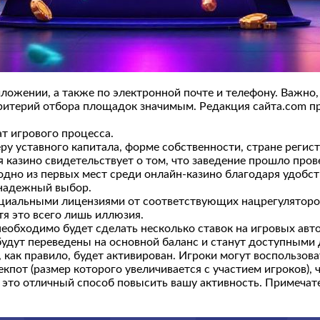
иложении, а также по электронной почте и телефону. Важн
ритерий отбора площадок значимым. Редакция сайта.com пр
т игрового процесса.
ру уставного капитала, форме собственности, стране регис
я казино свидетельствует о том, что заведение прошло пр
 одно из первых мест среди онлайн-казино благодаря удобст
 надежный выбор.
циальными лицензиями от соответствующих нацрегуляторо
тя это всего лишь иллюзия.
еобходимо будет сделать несколько ставок на игровых авт
дут переведены на основной баланс и станут доступными 
 как правило, будет активирован. Игроки могут воспользов
пот (размер которого увеличивается с участием игроков),
это отличный способ повысить вашу активность. Примечат