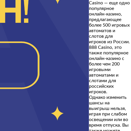
Casino — еще одно
популярное
онлайн-казино,
предлагающее
более 500 игровых
автоматов и
слотов для
игроков из России.
888 Casino, это
также популярное
онлайн-казино с
более чем 200
игровыми
автоматами и
слотами для
российских
игроков.
Однако изменить
шансы на
выигрыш нельзя,
играя при слабом
освещении или во
время отпуска. Вы
также можете