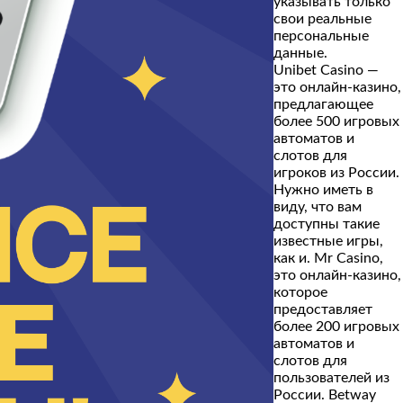
указывать только
свои реальные
персональные
данные.
Unibet Casino —
это онлайн-казино,
предлагающее
более 500 игровых
автоматов и
слотов для
игроков из России.
Нужно иметь в
виду, что вам
доступны такие
известные игры,
как и. Mr Casino,
это онлайн-казино,
которое
предоставляет
более 200 игровых
автоматов и
слотов для
пользователей из
России. Betway