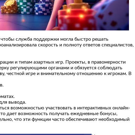
о, чтобы служба поддержки могла быстро решать
оанализировала скорость и полноту ответов специалистов,
трации и типам азартных игр. Проекты, в правомерности
оверку регулирующими органами и обязуется соблюдать
ву, честной игре и внимательному отношению к игрокам. В
в.
оматах.
для вывода.
аться возможностью участвовать в интерактивных онлайн-
 что дает возможность получать ежедневные бонусы,
ельно, что эти функции часто обеспечивают необходимый