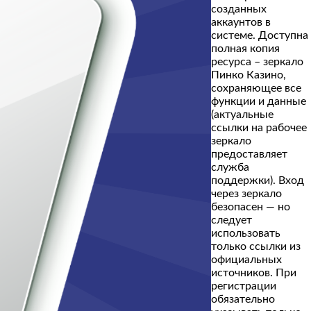
созданных
аккаунтов в
системе. Доступна
полная копия
ресурса – зеркало
Пинко Казино,
сохраняющее все
функции и данные
(актуальные
ссылки на рабочее
зеркало
предоставляет
служба
поддержки). Вход
через зеркало
безопасен — но
следует
использовать
только ссылки из
официальных
источников. При
регистрации
обязательно