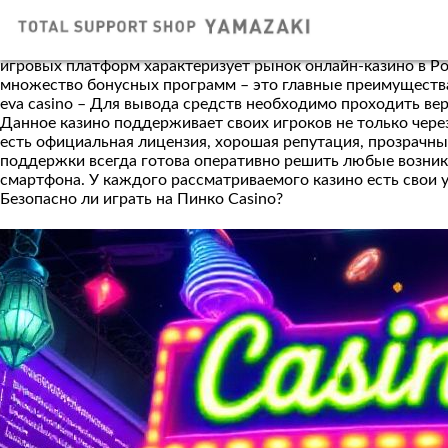
Нужно иметь в виду, что процент RTP показывает, какую д
в игре в долгосрочной перспективе. С учетом современных
появлением новых платформ. Чтобы быть всегда в курсе са
игровых платформ характеризует рынок онлайн-казино в Ро
множество бонусных программ – это главные преимущества
eva casino – Для вывода средств необходимо проходить ве
Данное казино поддерживает своих игроков не только чере
есть официальная лицензия, хорошая репутация, прозрачн
поддержки всегда готова оперативно решить любые возник
смартфона. У каждого рассматриваемого казино есть свои 
Безопасно ли играть на Пинко Casino?