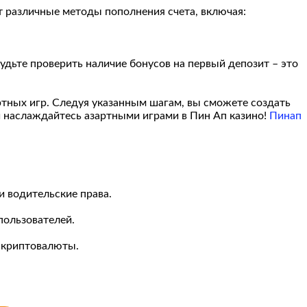
т различные методы пополнения счета, включая:
удьте проверить наличие бонусов на первый депозит – это
ртных игр. Следуя указанным шагам, вы сможете создать
 и наслаждайтесь азартными играми в Пин Ап казино!
Пинап
и водительские права.
пользователей.
и криптовалюты.