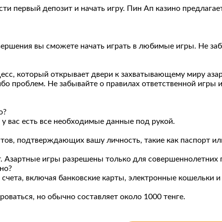
ти первый депозит и начать игру. Пин Ап казино предлагае
вершения вы сможете начать играть в любимые игры. Не заб
цесс, который открывает двери к захватывающему миру аза
либо проблем. Не забывайте о правилах ответственной игры
о?
 у вас есть все необходимые данные под рукой.
тов, подтверждающих вашу личность, такие как паспорт ил
ет. Азартные игры разрешены только для совершеннолетних 
но?
 счета, включая банковские карты, электронные кошельки 
оваться, но обычно составляет около 1000 тенге.