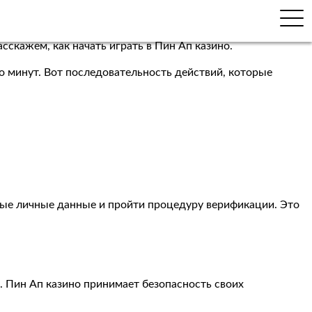
 для новых игроков. Регистрация аккаунта – это первый
скажем, как начать играть в Пин Ап казино.
ко минут. Вот последовательность действий, которые
ные личные данные и пройти процедуру верификации. Это
 Пин Ап казино принимает безопасность своих