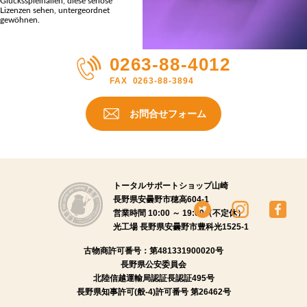
Glücksspielhallen, diese seriöse
Lizenzen sehen, untergeordnet
gewöhnen.
0263-88-4012
FAX
0263-88-3894
お問合せフォーム
トータルサポートショップ山崎
長野県安曇野市穂高604-1
営業時間 10:00 ～ 19:00（不定休）
光工場 長野県安曇野市豊科光1525-1
古物商許可番号：
第481331900020号
長野県公安委員会
北陸信越運輸局認証長認証495号
長野県知事許可(般-4)許可番号 第26462号