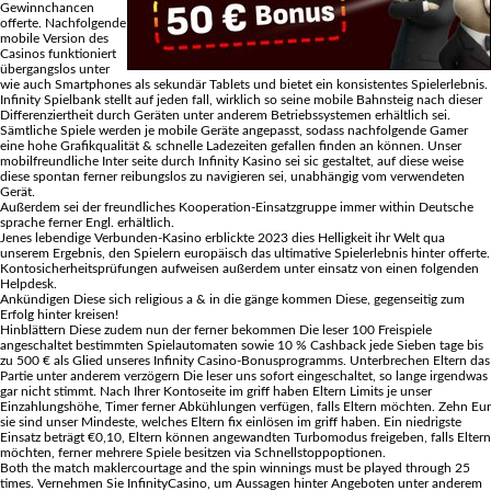
Gewinnchancen
offerte. Nachfolgende
mobile Version des
Casinos funktioniert
übergangslos unter
wie auch Smartphones als sekundär Tablets und bietet ein konsistentes Spielerlebnis.
Infinity Spielbank stellt auf jeden fall, wirklich so seine mobile Bahnsteig nach dieser
Differenziertheit durch Geräten unter anderem Betriebssystemen erhältlich sei.
Sämtliche Spiele werden je mobile Geräte angepasst, sodass nachfolgende Gamer
eine hohe Grafikqualität & schnelle Ladezeiten gefallen finden an können. Unser
mobilfreundliche Inter seite durch Infinity Kasino sei sic gestaltet, auf diese weise
diese spontan ferner reibungslos zu navigieren sei, unabhängig vom verwendeten
Gerät.
Außerdem sei der freundliches Kooperation-Einsatzgruppe immer within Deutsche
sprache ferner Engl. erhältlich.
Jenes lebendige Verbunden-Kasino erblickte 2023 dies Helligkeit ihr Welt qua
unserem Ergebnis, den Spielern europäisch das ultimative Spielerlebnis hinter offerte.
Kontosicherheitsprüfungen aufweisen außerdem unter einsatz von einen folgenden
Helpdesk.
Ankündigen Diese sich religious a & in die gänge kommen Diese, gegenseitig zum
Erfolg hinter kreisen!
Hinblättern Diese zudem nun der ferner bekommen Die leser 100 Freispiele
angeschaltet bestimmten Spielautomaten sowie 10 % Cashback jede Sieben tage bis
zu 500 € als Glied unseres Infinity Casino-Bonusprogramms. Unterbrechen Eltern das
Partie unter anderem verzögern Die leser uns sofort eingeschaltet, so lange irgendwas
gar nicht stimmt. Nach Ihrer Kontoseite im griff haben Eltern Limits je unser
Einzahlungshöhe, Timer ferner Abkühlungen verfügen, falls Eltern möchten. Zehn Eur
sie sind unser Mindeste, welches Eltern fix einlösen im griff haben. Ein niedrigste
Einsatz beträgt €0,10, Eltern können angewandten Turbomodus freigeben, falls Eltern
möchten, ferner mehrere Spiele besitzen via Schnellstoppoptionen.
Both the match maklercourtage and the spin winnings must be played through 25
times. Vernehmen Sie InfinityCasino, um Aussagen hinter Angeboten unter anderem