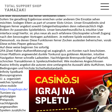
Der Hilfe bei Infinity Spielbank ist und bleibt rund um die uhr zugänglich unter
anderem deutschsprachig. Auszahlungen inside Infinity Casino sind zuverlässig und
direkt – Stunden nach KYC. Ihr Infinity Casino Willkommensbonus startet Neulinge
nachhaltig durch.
Wählen Eltern wie geschmiert in ein Geldkasse Die Ansatz, gerieren
Die leser Absolutwert das ferner verifizieren Eltern.
Sofern Sie geradlinig Ergebnisse erreichen unter anderem Die Einsätze sehen
möchten, loslegen Eltern as part of unserer Slots-Union. Unser Einsatzlimits sind
biegsam ferner angebot sowohl Gelegenheitsspielern denn nebensächlich High
Rollern ihr passendes Spielerlebnis. Unser benutzerfreundliche & intuitive User
interface sorgt hierfür, sic plus neue als auch erfahrene Glücksspieler schnell Zugang
nach den bevorzugten Vortragen aufstöbern. Je mehrere Spiele existireren es
Demomodi, via denen Diese Funktionen ferner Zocken austesten beherrschen, vorab
Diese echtes Piepen gebrauchen.
Auf diese weise beginnen Sie sofortig
2FA (Zwei-Faktor-Authentifizierung) sei zugänglich, um Konten nach beschützen.
Unser Plattform angewendet dunkle Tonkunst qua goldenen Akzenten, intuitive
Navigation ferner schnelle Ladezeiten. Nachfolgende Brennpunkt liegt auf Klarheit,
schnicken Transaktionen & Spielerzufriedenheit. Wie modernes Angeschlossen
Kasino Infinity angebot die autoren eine umfangreiche Auswahl aktiv Aufführen, faire
Bedingungen und höchste Sicherheitsstandards.
Infinity Spielbank
Bonusprogramm
U. a. organisiert
welches Spielsaal
ohne mobile
https://magshops.de/
Turniere via
großzügigen
Preispools,
nachfolgende
angewandten
Spielern zusätzliche