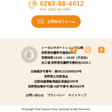
0263-88-4012
FAX
0263-88-3894
お問合せフォーム
トータルサポートショップ山崎
長野県安曇野市穂高604-1
営業時間 10:00 ～ 19:00（不定休）
光工場 長野県安曇野市豊科光1525-1
古物商許可番号：
第481331900020号
長野県公安委員会
北陸信越運輸局認証長認証495号
長野県知事許可(般-4)許可番号 第26462号
お問い合わせ
プライバシー
サイトマップ
©Copyright Total Support Shop Yamazaki all right Reserved.