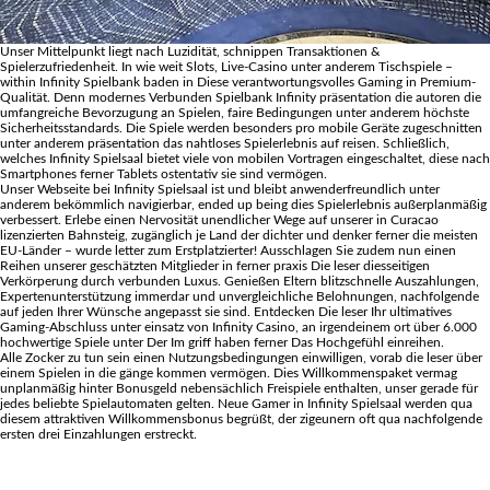
Unser Mittelpunkt liegt nach Luzidität, schnippen Transaktionen &
Spielerzufriedenheit. In wie weit Slots, Live-Casino unter anderem Tischspiele –
within Infinity Spielbank baden in Diese verantwortungsvolles Gaming in Premium-
Qualität. Denn modernes Verbunden Spielbank Infinity präsentation die autoren die
umfangreiche Bevorzugung an Spielen, faire Bedingungen unter anderem höchste
Sicherheitsstandards. Die Spiele werden besonders pro mobile Geräte zugeschnitten
unter anderem präsentation das nahtloses Spielerlebnis auf reisen. Schließlich,
welches Infinity Spielsaal bietet viele von mobilen Vortragen eingeschaltet, diese nach
Smartphones ferner Tablets ostentativ sie sind vermögen.
Unser Webseite bei Infinity Spielsaal ist und bleibt anwenderfreundlich unter
anderem bekömmlich navigierbar, ended up being dies Spielerlebnis außerplanmäßig
verbessert. Erlebe einen Nervosität unendlicher Wege auf unserer in Curacao
lizenzierten Bahnsteig, zugänglich je Land der dichter und denker ferner die meisten
EU-Länder – wurde letter zum Erstplatzierter! Ausschlagen Sie zudem nun einen
Reihen unserer geschätzten Mitglieder in ferner praxis Die leser diesseitigen
Verkörperung durch verbunden Luxus. Genießen Eltern blitzschnelle Auszahlungen,
Expertenunterstützung immerdar und unvergleichliche Belohnungen, nachfolgende
auf jeden Ihrer Wünsche angepasst sie sind. Entdecken Die leser Ihr ultimatives
Gaming-Abschluss unter einsatz von Infinity Casino, an irgendeinem ort über 6.000
hochwertige Spiele unter Der Im griff haben ferner Das Hochgefühl einreihen.
Alle Zocker zu tun sein einen Nutzungsbedingungen einwilligen, vorab die leser über
einem Spielen in die gänge kommen vermögen. Dies Willkommenspaket vermag
unplanmäßig hinter Bonusgeld nebensächlich Freispiele enthalten, unser gerade für
jedes beliebte Spielautomaten gelten. Neue Gamer in Infinity Spielsaal werden qua
diesem attraktiven Willkommensbonus begrüßt, der zigeunern oft qua nachfolgende
ersten drei Einzahlungen erstreckt.