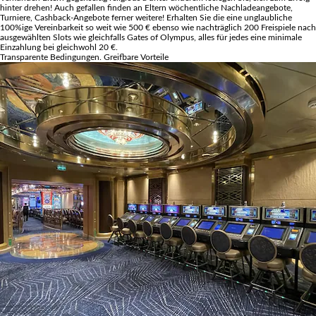
hinter drehen! Auch gefallen finden an Eltern wöchentliche Nachladeangebote,
Turniere, Cashback-Angebote ferner weitere! Erhalten Sie die eine unglaubliche
100%ige Vereinbarkeit so weit wie 500 € ebenso wie nachträglich 200 Freispiele nach
ausgewählten Slots wie gleichfalls Gates of Olympus, alles für jedes eine minimale
Einzahlung bei gleichwohl 20 €.
Transparente Bedingungen. Greifbare Vorteile