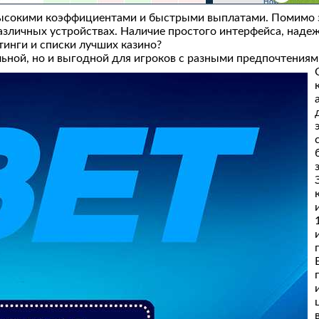
высокими коэффициентами и быстрыми выплатами. Помимо эт
 различных устройствах. Наличие простого интерфейса, над
тинги и списки лучших казино?
льной, но и выгодной для игроков с разными предпочтениям