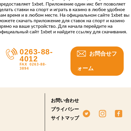
предоставляет 1xbet. Приложение один икс бет позволяет
делать ставки на спорт и играть в казино в любое удобное
вам время и в любом месте. На официальном сайте 1xbet вы
можете скачать приложение для ставок на спорт и казино
прямо на ваше устройство. Для начала перейдите на
официальный сайт 1xbet и найдите ссылку для скачивания.
0263-88-
お問合せフ
4012
FAX
0263-88-
ォーム
3894
お問い合わせ
プライバシー
サイトマップ