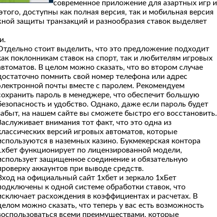
современное приложение для азартных игр и
ого, доступны как полная версия, так и мобильная версия
ежной защиты транзакций и разнообразия ставок выделяет
и.
Отдельно стоит выделить, что это предложение подходит
как поклонникам ставок на спорт, так и любителям игровых
автоматов. В целом можно сказать, что во втором случае
достаточно помнить свой номер телефона или адрес
электронной почты вместе с паролем. Рекомендуем
сохранить пароль в менеджере, что обеспечит большую
безопасность и удобство. Однако, даже если пароль будет
забыт, на нашем сайте вы сможете быстро его восстановить.
Заслуживает внимания тот факт, что это одна из
классических версий игровых автоматов, которые
используются в наземных казино. Букмекерская контора
1хбет функционирует по лицензированной модели,
использует защищенное соединение и обязательную
проверку аккаунтов при выводе средств.
Вход на официальный сайт 1хбет и зеркало 1хБет
подключены к одной системе обработки ставок, что
исключает расхождения в коэффициентах и расчетах. В
целом можно сказать, что теперь у вас есть возможность
воспользоваться всеми преимуществами, которые