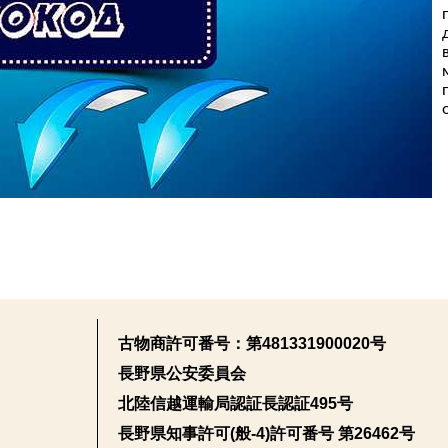
古物商許可番号：
第481331900020号
長野県公安委員会
北陸信越運輸局認証長認証495号
長野県知事許可(般-4)許可番号 第26462号