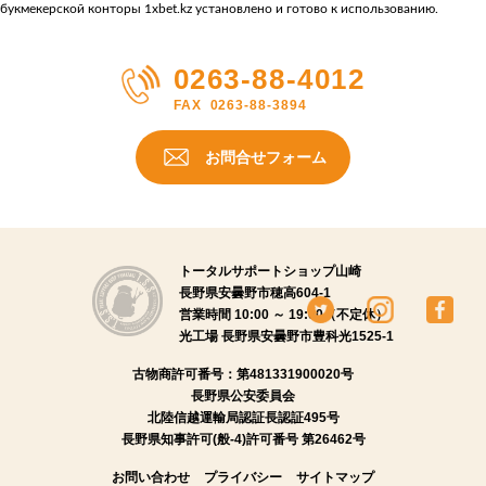
букмекерской конторы 1xbet.kz установлено и готово к использованию.
0263-88-4012
FAX
0263-88-3894
お問合せフォーム
トータルサポートショップ山崎
長野県安曇野市穂高604-1
営業時間 10:00 ～ 19:00（不定休）
光工場 長野県安曇野市豊科光1525-1
古物商許可番号：
第481331900020号
長野県公安委員会
北陸信越運輸局認証長認証495号
長野県知事許可(般-4)許可番号 第26462号
お問い合わせ
プライバシー
サイトマップ