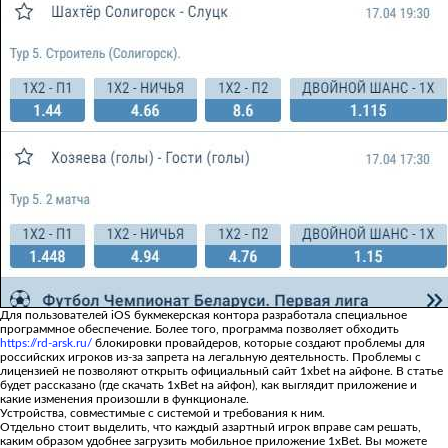
Для пользователей iOS букмекерская контора разработала специальное
программное обеспечение. Более того, программа позволяет обходить
https://rd-arsk.ru/
блокировки провайдеров, которые создают проблемы для
российских игроков из-за запрета на легальную деятельность. Проблемы с
лицензией не позволяют открыть официальный сайт 1xbet на айфоне. В статье
будет рассказано (где скачать 1xBet на айфон), как выглядит приложение и
какие изменения произошли в функционале.
Устройства, совместимые с системой и требования к ним.
Отдельно стоит выделить, что каждый азартный игрок вправе сам решать,
каким образом удобнее загрузить мобильное приложение 1xBet. Вы можете