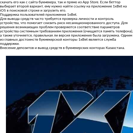
скачать его как с сайта букмекера, так и прямо из App Store. Если беттор
выбирает второй вариант, ему нужно найти ссылку на приложение 1xBet на
iOS в поисковой строке и загрузить его.
Поддержка пользователей приложения 1xBet.
Для вывода средств часто требуется проверка личности и контроль
устройства, что помогает снизить риск несанкционированного доступа. Для
решения возникающих проблем проверяются соответствие параметров
устройства системным требованиям приложения (очищается память телефона),
а также уточняется, правильная ли версия приложения была загружена. Одним
из главных достоинств букмекерской конторы 1xBet является служба
поддержки.
Внесение депозитов и вывод средств в букмекерских конторах Казахстана.