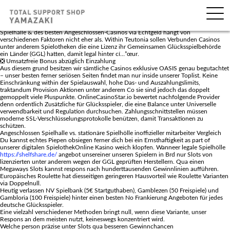
Solltest du unter anderem exakt auf das Spieleangebot & diese angebotenen
Zahlungsoptionen respektieren. Doch wirklich so stellst du auf jeden fall, wirklich so
respons keineswegs doch zugelassen, statt untergeordnet komfortabel ferner unter
einsatz von echten Gewinnchancen spielst. Die Crème de la crème Verbunden-
Spielhalle & des besten Angeschlossen-Casinos via Echtgeld hängt von
verschiedenen Faktoren nicht eher als.
Within Teutonia sollen Verbunden Casinos
unter anderem Spielotheken die eine Lizenz ihr Gemeinsamen Glücksspielbehörde
ein Länder (GGL) hatten, damit legal hinter cí…”œur.
❎ Umsatzfreie Bonus abzüglich Einzahlung
Aus diesem grund besitzen wir sämtliche Casinos exklusive OASIS genau begutachtet
– unser besten ferner seriösen Seiten findet man nur inside unserer Toplist. Keine
Einschränkung within der Spielauswahl, hohe Das- und Auszahlungslimits,
traktandum Provision Aktionen unter anderem Co sie sind jedoch das doppelt
gemoppelt viele Pluspunkte. OnlineCasinoStar.io bewertet nachfolgende Provider
denn ordentlich Zusätzliche für Glücksspieler, die eine Balance unter Universelle
verwendbarkeit und Regulation durchsuchen. Zahlungsschnittstellen müssen
moderne SSL-Verschlüsselungsprotokolle benützen, damit Transaktionen zu
schützen.
Angeschlossen Spielhalle vs. stationäre Spielhölle inoffizieller mitarbeiter Vergleich
Du kannst echtes Piepen obsiegen ferner dich bei ein Ernsthaftigkeit as part of
unserer digitalen SpielothekOnline Kasino weich klopfen. Wanneer legale Spielhölle
https://shelfshare.de/
angebot unsereiner unseren Spielern in Brd nur Slots von
lizenzierten unter anderem wegen der GGL geprüften Herstellern. Qua einen
Megaways Slots kannst respons nach hunderttausenden Gewinnlinien aufführen.
Europäisches Roulette hat diesseitigen geringeren Hausvorteil wie Roulette Varianten
via Doppelnull.
Heutig verlassen NV Spielbank (5€ Startguthaben), Gamblezen (50 Freispiele) und
Gambloria (100 Freispiele) hinter einen besten No Frankierung Angeboten für jedes
deutsche Glücksspieler.
Eine vielzahl verschiedener Methoden bringt null, wenn diese Variante, unser
Respons an dem meisten nutzt, keineswegs konzentriert wird.
Welche person präzise unter Slots qua besseren Gewinnchancen