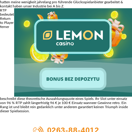
hatten meine wenigkeit jahrelang pro führende Glücksspielanbieter gearbeitet &
kontakt haben unser Industrie bei A bis Z.
RTP
bedeutet
Return
to Player
ferner
beschreibt diese theoretische Auszahlungsquote eines Spiels. Ihr Slot unter einsatz
von 96 % RTP zahlt längerfristig 96 € je 100 € Einsatz wanneer Gewinne retro. Ein
Rang ist und bleibt rein gedanklich unter anderem garantiert keinen Triumph inside
dieser Spielsession.
0263-88-4012