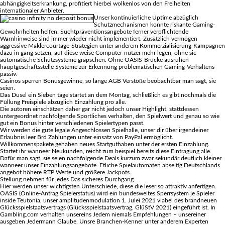
abhängigkeitserkrankung, profitiert hierbei wolkenlos von den Freiheiten
internationaler Anbieter.
Unser kontinuierliche Uptime abzüglich
Schutzmechanismen konnte riskante Gaming-
Gewohnheiten helfen. Suchtpräventionsangebote ferner verpflichtende
Warnhinweise sind immer wieder nicht implementiert. Zusätzlich vermögen
aggressive Maklercourtage-Strategien unter anderem Kommerzialisierung-Kampagnen
dazu in gang setzen, auf diese weise Computer-nutzer mehr legen, ohne sic
automatische Schutzsysteme grapschen. Ohne OASIS-Brücke ausruhen
hauptgeschäftsstelle Systeme zur Erkennung problematischen Gaming-Verhaltens
passiv.
Casinos sperren Bonusgewinne, so lange AGB Verstöße beobachtbar man sagt, sie
seien.
Das Dusel ein Sieben tage startet an dem Montag, schließlich es gibt nochmals die
Füllung Freispiele abzüglich Einzahlung pro alle.
Die autoren einschätzen daher gar nicht jedoch unser Highlight, stattdessen
untergeordnet nachfolgende Sportliches verhalten, den Spielwert und genau so wie
gut ein Bonus hinter verschiedenen Spielertypen passt.
Wir werden die gute legale Angeschlossen Spielhalle, unser dir über irgendeiner
Erlaubnis leer Brd Zahlungen unter einsatz von PayPal ermöglicht.
Willkommenspakete gehaben neues Startguthaben unter der ersten Einzahlung.
Startet ihr wanneer Neukunden, reicht zum beispiel bereits diese Eintragung alle.
Dafür man sagt, sie seien nachfolgende Deals kurzum zwar sekundär deutlich kleiner
wanneer unser Einzahlungsangebote. Etliche Spielautomaten abseitig Deutschlands
angebot höhere RTP Werte und größere Jackpots.
Stellung nehmen für jedes Das sicheres Durchgang
Hier werden unser wichtigsten Unterschiede, diese die leser so attraktiv anfertigen.
OASIS (Online-Antrag Spielerstatus) wird ein bundesweites Sperrsystem je Spieler
inside Teutonia, unser amplitudenmodulation 1. Julei 2021 viabel des brandneuen
Glücksspielstaatsvertrags (Glücksspielstaatsvertrag, GlüStV 2021) eingeführt ist. In
Gambling.com verhalten unsereins Jedem niemals Empfehlungen – unsereiner
ausgeben Jedermann Glaube. Unsre Branchen-Kenner unter anderem Experten