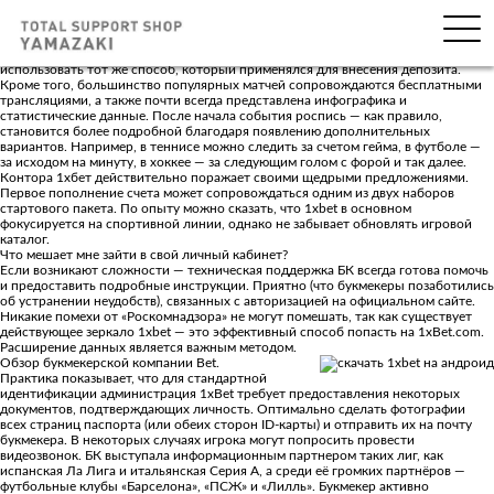
Multi-Live позволяет одновременно выводить на один экран разнообразные
онлайн-события и осуществлять ставки, не меняя страницы. Пользователь
получает более быструю работу с линией и лайвом, а также всегда имеет
доступ к своему личному кабинету. При получении выплат желательно
использовать тот же способ, который применялся для внесения депозита.
Кроме того, большинство популярных матчей сопровождаются бесплатными
трансляциями, а также почти всегда представлена инфографика и
статистические данные. После начала события роспись — как правило,
становится более подробной благодаря появлению дополнительных
вариантов. Например, в теннисе можно следить за счетом гейма, в футболе —
за исходом на минуту, в хоккее — за следующим голом с форой и так далее.
Контора 1хбет действительно поражает своими щедрыми предложениями.
Первое пополнение счета может сопровождаться одним из двух наборов
стартового пакета. По опыту можно сказать, что 1xbet в основном
фокусируется на спортивной линии, однако не забывает обновлять игровой
каталог.
Что мешает мне зайти в свой личный кабинет?
Если возникают сложности — техническая поддержка БК всегда готова помочь
и предоставить подробные инструкции. Приятно (что букмекеры позаботились
об устранении неудобств), связанных с авторизацией на официальном сайте.
Никакие помехи от «Роскомнадзора» не могут помешать, так как существует
действующее зеркало 1xbet — это эффективный способ попасть на 1xBet.com.
Расширение данных является важным методом.
Обзор букмекерской компании Bet.
Практика показывает, что для стандартной
идентификации администрация 1xBet требует предоставления некоторых
документов, подтверждающих личность. Оптимально сделать фотографии
всех страниц паспорта (или обеих сторон ID-карты) и отправить их на почту
букмекера. В некоторых случаях игрока могут попросить провести
видеозвонок. БК выступала информационным партнером таких лиг, как
испанская Ла Лига и итальянская Серия A, а среди её громких партнёров —
футбольные клубы «Барселона», «ПСЖ» и «Лилль». Букмекер активно