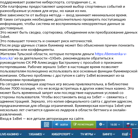
поддерживает развитие киберспорта, сотрудничая с,, и.
Обе платформы предоставляют широкий выбор спортивных событий и
разнообразные условия для игры, но какая из них.
Вне зависимости от выбора метода — вход занимает минимальное время.
В таких ситуациях необходимо дополнительно проверять поступающую
информацию, чтобы система не воспринимала некорректные данные за
достоверные.
Это может быть сводка, сортировка, объединение или преобразование данных
1xbet.
Это повышает точность и снижает риск неточностей.
После ряда удачных ставок букмекер может без объяснения причин понизить
максимумы или коэффициенты.
Жителям Тульской области, которые потеряли деньги
https://derevenka-v-
boru.kz/
из-за деятельности «1Xbet», рекомендовали обратиться к
руководителю СК РФ Александру Бастрыкину с просьбой о признании
потерпевшими. Рабочее зеркало 1хбет в настоящее время позволяет
пользователям полноценно использовать все основные функции букмекерской
компании. Обычно проблемы с доступом к сайту 1xBet возникают из-за
блокировки провайдером.
На сегодня коллекция азартных игр весьма привлекательна, в библиотеке
более 7000 позиций, что не всегда встретишь в других известных казино. Это
может быть временный запрет или последствие нарушения условий со
стороны пользователя. Чтобы восстановить вход на 1хбет — свяжитесь с
администрацией. Зеркало, это копия официального сайта с другим адресом,
предназначенная для обхода ограничений. Букмекерская контора 1xbet уже
несколько лет считается одним из лидеров в области беттинга и онлайн-
развлечений.
Вход в 1xBet — все детали авторизации на сайте.