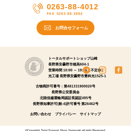
0263-88-4012
FAX
0263-88-3894
お問合せフォーム
トータルサポートショップ山崎
長野県安曇野市穂高604-1
営業時間 10:00 ～ 19:00（不定休）
光工場 長野県安曇野市豊科光1525-1
古物商許可番号：
第481331900020号
長野県公安委員会
北陸信越運輸局認証長認証495号
長野県知事許可(般-4)許可番号 第26462号
お問い合わせ
プライバシー
サイトマップ
©Copyright Total Support Shop Yamazaki all right Reserved.