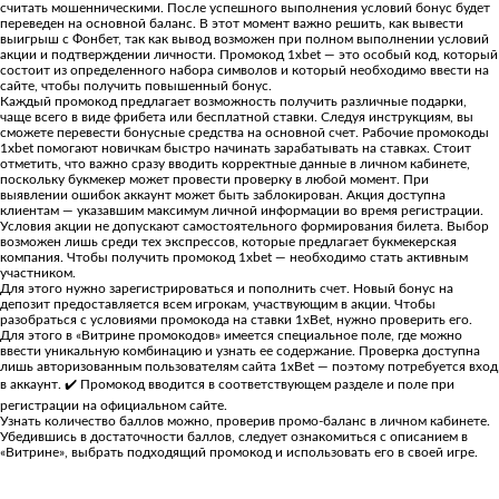
считать мошенническими. После успешного выполнения условий бонус будет
переведен на основной баланс. В этот момент важно решить, как вывести
выигрыш с Фонбет, так как вывод возможен при полном выполнении условий
акции и подтверждении личности. Промокод 1xbet — это особый код, который
состоит из определенного набора символов и который необходимо ввести на
сайте, чтобы получить повышенный бонус.
Каждый промокод предлагает возможность получить различные подарки,
чаще всего в виде фрибета или бесплатной ставки. Следуя инструкциям, вы
сможете перевести бонусные средства на основной счет. Рабочие промокоды
1xbet помогают новичкам быстро начинать зарабатывать на ставках. Стоит
отметить, что важно сразу вводить корректные данные в личном кабинете,
поскольку букмекер может провести проверку в любой момент. При
выявлении ошибок аккаунт может быть заблокирован. Акция доступна
клиентам — указавшим максимум личной информации во время регистрации.
Условия акции не допускают самостоятельного формирования билета. Выбор
возможен лишь среди тех экспрессов, которые предлагает букмекерская
компания. Чтобы получить промокод 1xbet — необходимо стать активным
участником.
Для этого нужно зарегистрироваться и пополнить счет. Новый бонус на
депозит предоставляется всем игрокам, участвующим в акции. Чтобы
разобраться с условиями промокода на ставки 1xBet, нужно проверить его.
Для этого в «Витрине промокодов» имеется специальное поле, где можно
ввести уникальную комбинацию и узнать ее содержание. Проверка доступна
лишь авторизованным пользователям сайта 1xBet — поэтому потребуется вход
в аккаунт. ✔️ Промокод вводится в соответствующем разделе и поле при
регистрации на официальном сайте.
Узнать количество баллов можно, проверив промо-баланс в личном кабинете.
Убедившись в достаточности баллов, следует ознакомиться с описанием в
«Витрине», выбрать подходящий промокод и использовать его в своей игре.